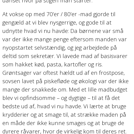
uanset hvor på stigen man starter.
At vokse op med 70’er / 80’er -mad gjorde til
gengæld at vi blev nysgerrige, og gode til at
udnytte hvad vi nu havde: Da børnene var små
var der ikke mange penge eftersom manden var
nyopstartet selvstændig, og jeg arbejdede på
deltid som sekretær. Vi lavede mad af basisvarer
som hakket kød, pasta, kartofler og ris.
Grøntsager var oftest hældt ud af en frostpose,
sovsen lavet på piskefløde og økologi var der ikke
mange der snakkede om. Med et lille madbudget
blev vi opfindsomme – og dygtige – til at få det
bedste ud af, hvad vi nu havde. Vi lærte at bruge
krydderier og at smage til, at strække maden på
en måde der ikke kunne smages og at bruge de
dyrere råvarer, hvor de virkelig kom til deres ret.