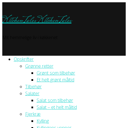
KitchenTales
KitchenTales
Mit hemmelige liv i køkkenet
Opskrifter
Grønne retter
Grønt som tilbehør
Et helt grønt måltid
Tilbehør
Salater
Salat som tilbehør
Salat – et helt måltid
Fjerkræ
Kylling
Kyllingens venner