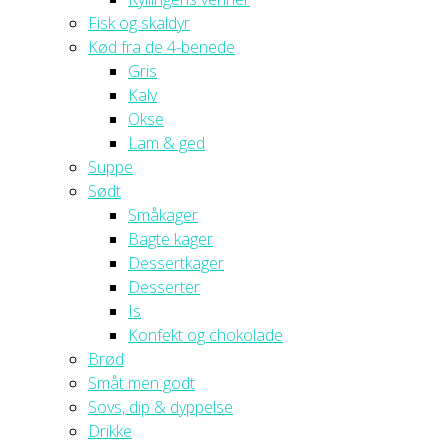
Fisk og skaldyr
Kød fra de 4-benede
Gris
Kalv
Okse
Lam & ged
Suppe
Sødt
Småkager
Bagte kager
Dessertkager
Desserter
Is
Konfekt og chokolade
Brød
Småt men godt
Sovs, dip & dyppelse
Drikke