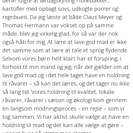
deraf fulgte af lørdagskylling i foliebakker,
kartofler med opbagt sovs, udkogte porrer og
regnbueis. Da jeg læste at både Claus Meyer og
Thomas Hermann var vokset op på samme
måde, blev jeg virkelig glad, for så var der nok
også håb for mig. At lære at lave god mad er ikke
det samme som at lære at tale et sprog flydende.
Selvom vores børn helt klart har et forspring, i
forhold til min mand og jeg, når det gælder om at
lave god mad og i det hele taget have en holdning
til råvarer – så kan det læres, og det tager nu ikke
så lang tid. Vores holdning til kvalitet, lokale
råvarer, råvarer i sæson og økologi kom gennem
en langsom modningsproces – en rejse – som vi
tog sammen. Vi har aktivt skulle vælge at have en
holdning til mad og det kan alle vælge at gøre –