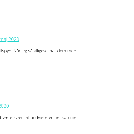
 maj 2020
llspyd. Når jeg så alligevel har dem med…
2020
 det være svært at undvære en hel sommer…