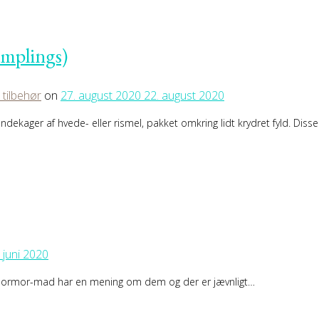
umplings)
 tilbehør
on
27. august 2020
22. august 2020
kager af hvede- eller rismel, pakket omkring lidt krydret fyld. Diss
. juni 2020
l mormor-mad har en mening om dem og der er jævnligt…