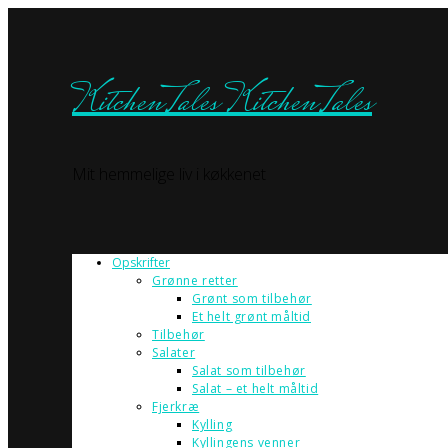
KitchenTales
KitchenTales
Mit hemmelige liv i køkkenet
Opskrifter
Grønne retter
Grønt som tilbehør
Et helt grønt måltid
Tilbehør
Salater
Salat som tilbehør
Salat – et helt måltid
Fjerkræ
Kylling
Kyllingens venner