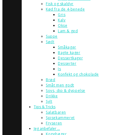
Fisk og skaldyr
Kød fra de 4-benede
Gris
Kalv
Okse
Lam & ged
Suppe
Sødt
Småkager
Bagte kager
Dessertkager
Desserter
Is
Konfekt og chokolade
Brød
Småt men godt
Sovs, dip & dyppelse
Drikke
Sylt
Tips & Tricks
Salatbaren
Spisekammeret
Fryseren
Jeg anbefaler …
Kogebøger