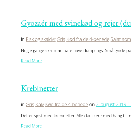
Gyozaér med svinekød og rejer (d
in
Fisk og skaldyr
Gris
Kød fra de 4-benede
Salat som
Nogle gange skal man bare have dumplings: Små tynde pande
Read More
Krebinetter
in
Gris
Kalv
Kød fra de 4-benede
on
2. august 2019
1
Det er sjovt med krebinetter: Alle danskere med hang ti
Read More