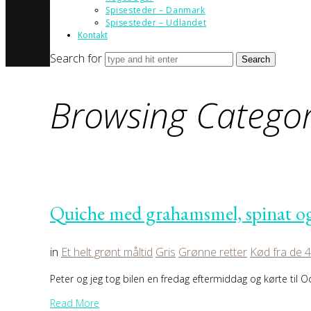
Spisesteder – Danmark
Spisesteder – Udlandet
Kontakt
Search for
Browsing Catego
Quiche med grahamsmel, spinat og
in
Et helt grønt måltid
Gris
Grønne retter
Kød fra de 
Peter og jeg tog bilen en fredag eftermiddag og kørte til 
Read More