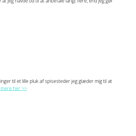
 jeg havde tid til at anbefale langt flere, end jeg gør
ger til et lille pluk af spisesteder jeg glæder mig til at
mere her >>