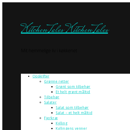
KitchenTales
KitchenTales
Mit hemmelige liv i køkkenet
Opskrifter
Grønne retter
Grønt som tilbehør
Et helt grønt måltid
Tilbehør
Salater
Salat som tilbehør
Salat – et helt måltid
Fjerkræ
Kylling
Kyllingens venner