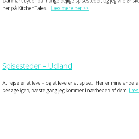
Danmark byder på mange dejlige spisesteder, og jeg ville ønske at
her på KitchenTales…
Læs mere her >>
Spisesteder – Udland
At rejse er at leve – og at leve er at spise… Her er mine anbefalin
besøge igen, næste gang jeg kommer i nærheden af dem.
Læs 