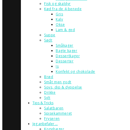
Fisk og skaldyr
Kød fra de 4-benede
Gris
Kalv
Okse
Lam & ged
Suppe
Sødt
Småkager
Bagte kager
Dessertkager
Desserter
Is
Konfekt og chokolade
Brød
Småt men godt
Sovs, dip & dyppelse
Drikke
Sylt
Tips & Tricks
Salatbaren
Spisekammeret
Fryseren
Jeg anbefaler …
Kogebøger