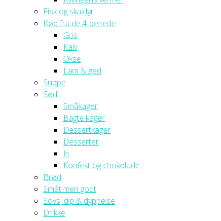
Fisk og skaldyr
Kød fra de 4-benede
Gris
Kalv
Okse
Lam & ged
Suppe
Sødt
Småkager
Bagte kager
Dessertkager
Desserter
Is
Konfekt og chokolade
Brød
Småt men godt
Sovs, dip & dyppelse
Drikke