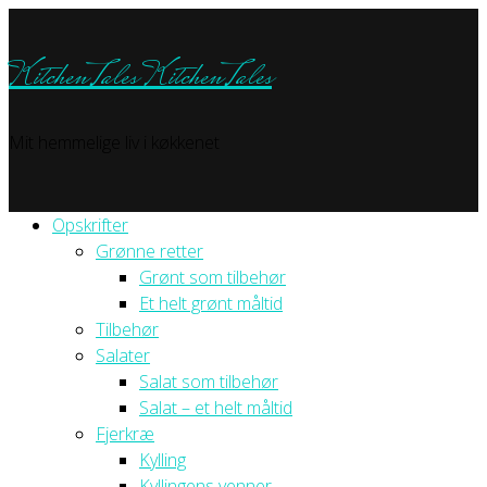
KitchenTales
KitchenTales
Mit hemmelige liv i køkkenet
Opskrifter
Grønne retter
Grønt som tilbehør
Et helt grønt måltid
Tilbehør
Salater
Salat som tilbehør
Salat – et helt måltid
Fjerkræ
Kylling
Kyllingens venner