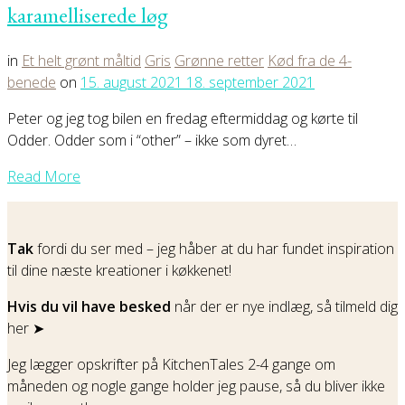
karamelliserede løg
in
Et helt grønt måltid
Gris
Grønne retter
Kød fra de 4-
benede
on
15. august 2021
18. september 2021
Peter og jeg tog bilen en fredag eftermiddag og kørte til
Odder. Odder som i “other” – ikke som dyret…
Read More
Tak
fordi du ser med – jeg håber at du har fundet inspiration
til dine næste kreationer i køkkenet!
Hvis du vil have besked
når der er nye indlæg, så tilmeld dig
her ➤
Jeg lægger opskrifter på KitchenTales 2-4 gange om
måneden og nogle gange holder jeg pause, så du bliver ikke