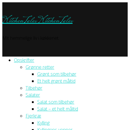
KitchenTales
KitchenTales
Mit hemmelige liv i køkkenet
Opskrifter
Grønne retter
Grønt som tilbehør
Et helt grønt måltid
Tilbehør
Salater
Salat som tilbehør
Salat – et helt måltid
Fjerkræ
Kylling
Kyllingens venner