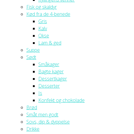
Fisk og skaldyr
Kød fra de 4-benede
Gris
Kalv
Okse
Lam & ged
Suppe
Sødt
Småkager
Bagte kager
Dessertkager
Desserter
Is
Konfekt og chokolade
Brød
Småt men godt
Sovs, dip & dyppelse
Drikke