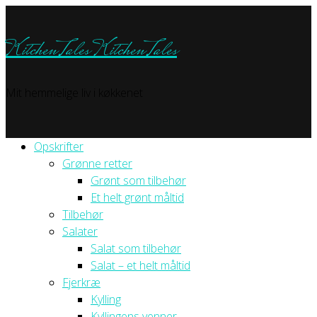
KitchenTales
KitchenTales
Mit hemmelige liv i køkkenet
Opskrifter
Grønne retter
Grønt som tilbehør
Et helt grønt måltid
Tilbehør
Salater
Salat som tilbehør
Salat – et helt måltid
Fjerkræ
Kylling
Kyllingens venner