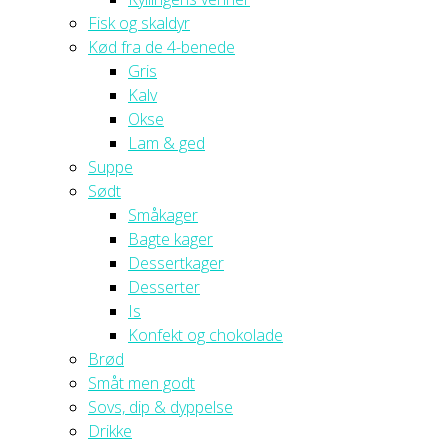
Fisk og skaldyr
Kød fra de 4-benede
Gris
Kalv
Okse
Lam & ged
Suppe
Sødt
Småkager
Bagte kager
Dessertkager
Desserter
Is
Konfekt og chokolade
Brød
Småt men godt
Sovs, dip & dyppelse
Drikke