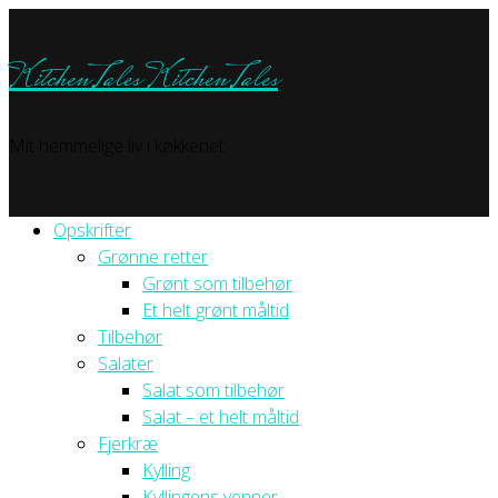
KitchenTales
KitchenTales
Mit hemmelige liv i køkkenet
Opskrifter
Grønne retter
Grønt som tilbehør
Et helt grønt måltid
Tilbehør
Salater
Salat som tilbehør
Salat – et helt måltid
Fjerkræ
Kylling
Kyllingens venner