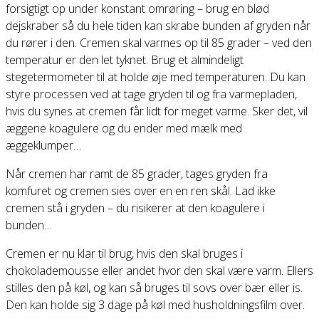
forsigtigt op under konstant omrøring – brug en blød
dejskraber så du hele tiden kan skrabe bunden af gryden når
du rører i den. Cremen skal varmes op til 85 grader – ved den
temperatur er den let tyknet. Brug et almindeligt
stegetermometer til at holde øje med temperaturen. Du kan
styre processen ved at tage gryden til og fra varmepladen,
hvis du synes at cremen får lidt for meget varme. Sker det, vil
æggene koagulere og du ender med mælk med
æggeklumper…
Når cremen har ramt de 85 grader, tages gryden fra
komfuret og cremen sies over en en ren skål. Lad ikke
cremen stå i gryden – du risikerer at den koagulere i
bunden…
Cremen er nu klar til brug, hvis den skal bruges i
chokolademousse eller andet hvor den skal være varm. Ellers
stilles den på køl, og kan så bruges til sovs over bær eller is.
Den kan holde sig 3 dage på køl med husholdningsfilm over.