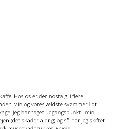
affe. Hos os er der nostalgi i flere
nden Min og vores ældste svømmer lidt
kage. Jeg har taget udgangspunkt i min
en (det skader aldrig) og så har jeg skiftet
ørk muscovadosukker. Enjoy!