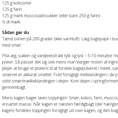
125 g kokosmel
125 g farin
125 g mørk muscovadosukker (eller bare 250 g farin)
½ dl mælk
Sådan gør du
Tænd ovnen på 200 grader (ikke varmluft). Læg bagepapir i b
med smør.
Pisk æg, sukker og vaniljeekstrakt tykt og lyst – 5-10 minutter
pisker. Så passer det sig selv mens man klargør resten af ingre
plejer at bruge et piskeris til at fordele bagepulveret i melet,
smørret er akkurat smeltet. Fold forsigtigt melblandingen i de
sidst smør/mælkeblandingen i dejen. Kom dejen i springformen o
gennembagt.
Mens kagen bager laves toppingen: Smør, kokos, farin, muscovad
ensartet masse. Når kagen er næsten færdigbagt (der hænger en 
kagen) fordeles toppingen forsigtigt ud over kagen, og den bage