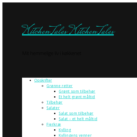
KitchenTales
KitchenTales
Mit hemmelige liv i køkkenet
Opskrifter
Grønne retter
Grønt som tilbehør
Et helt grønt måltid
Tilbehør
Salater
Salat som tilbehør
Salat – et helt måltid
Fjerkræ
Kylling
Kyllingens venner