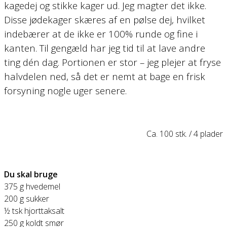
kagedej og stikke kager ud. Jeg magter det ikke.
Disse jødekager skæres af en pølse dej, hvilket
indebærer at de ikke er 100% runde og fine i
kanten. Til gengæld har jeg tid til at lave andre
ting dén dag. Portionen er stor – jeg plejer at fryse
halvdelen ned, så det er nemt at bage en frisk
forsyning nogle uger senere.
Ca. 100 stk. / 4 plader
Du skal bruge
375 g hvedemel
200 g sukker
½ tsk hjorttaksalt
250 g koldt smør