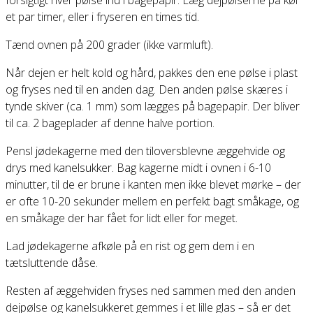
forsigtigt hver pølse ind i bagepapir. Læg dejpølserne på køl
et par timer, eller i fryseren en times tid.
Tænd ovnen på 200 grader (ikke varmluft).
Når dejen er helt kold og hård, pakkes den ene pølse i plast
og fryses ned til en anden dag. Den anden pølse skæres i
tynde skiver (ca. 1 mm) som lægges på bagepapir. Der bliver
til ca. 2 bageplader af denne halve portion.
Pensl jødekagerne med den tiloversblevne æggehvide og
drys med kanelsukker. Bag kagerne midt i ovnen i 6-10
minutter, til de er brune i kanten men ikke blevet mørke – der
er ofte 10-20 sekunder mellem en perfekt bagt småkage, og
en småkage der har fået for lidt eller for meget.
Lad jødekagerne afkøle på en rist og gem dem i en
tætsluttende dåse.
Resten af æggehviden fryses ned sammen med den anden
dejpølse og kanelsukkeret gemmes i et lille glas – så er det