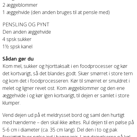
2 æggeblommer
1 æggehvide (den anden bruges til at pensle med)
PENSLING OG PYNT
Den anden æggehvide
4 spsk sukker
1½ spsk kanel
Sådan gør du
Kom mel, sukker og hjorttaksalt i en foodprocesser og kør
det kortvarigt, så det blandes godt. Skær smørret i store tern
og kom det i foodprocesseren. Kør til smørret er smuldret i
melet og ligner revet ost. Kom æggeblommer og den ene
æggehvide i og kør igen kortvarigt, til dejen er samlet i store
klumper.
Vend dejen ud på et meldrysset bord og saml den hurtigt
med hænderne – den skal ikke æltes. Rul dejen til en pølse på
5-6 cm i diameter (ca. 35 cm lang). Del den i to og pak