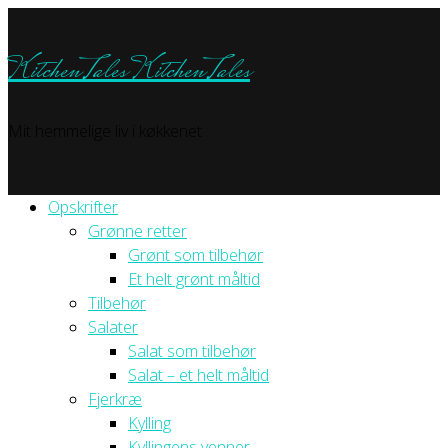
KitchenTales
KitchenTales
Mit hemmelige liv i køkkenet
Opskrifter
Grønne retter
Grønt som tilbehør
Et helt grønt måltid
Tilbehør
Salater
Salat som tilbehør
Salat – et helt måltid
Fjerkræ
Kylling
Kyllingens venner