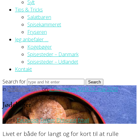
Sylt
Tips & Tricks
Salatbaren
Spisekammeret
Fryseren
Jeg anbefaler …
Kogebøger
Spisesteder – Danmark
Spisesteder – Udlandet
Kontakt
Search for
in
Småkager
Sødt
on
2. december 2019
17. maj 2020
Jødekager
Share
Facebook
Twitter
Pinterest
Email
Livet er både for langt og for kort til at rulle