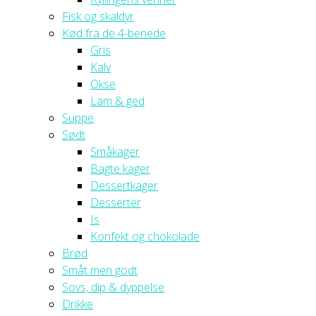
Fisk og skaldyr
Kød fra de 4-benede
Gris
Kalv
Okse
Lam & ged
Suppe
Sødt
Småkager
Bagte kager
Dessertkager
Desserter
Is
Konfekt og chokolade
Brød
Småt men godt
Sovs, dip & dyppelse
Drikke