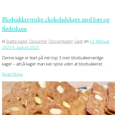
Blodsukkervenlig chokoladekage med bær og
flødeskum
in
Bagte kager
Desserter
Dessertkager
Sødt
on
12. februar
2023
6. august 2023
Denne kage er klart på min top 3 over blodsukkervenlige
kager – altså kager man kan spise uden at blodsukkeret…
Read More