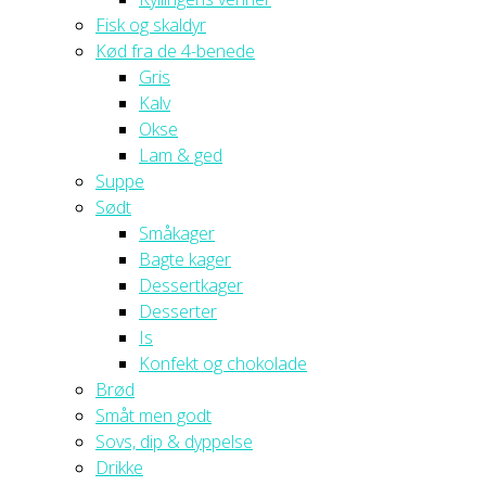
Fisk og skaldyr
Kød fra de 4-benede
Gris
Kalv
Okse
Lam & ged
Suppe
Sødt
Småkager
Bagte kager
Dessertkager
Desserter
Is
Konfekt og chokolade
Brød
Småt men godt
Sovs, dip & dyppelse
Drikke