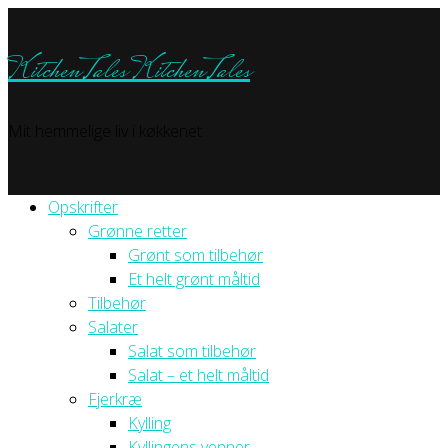
KitchenTales
KitchenTales
Mit hemmelige liv i køkkenet
Opskrifter
Grønne retter
Grønt som tilbehør
Et helt grønt måltid
Tilbehør
Salater
Salat som tilbehør
Salat – et helt måltid
Fjerkræ
Kylling
Kyllingens venner