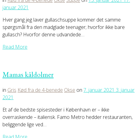
in
Kød fra de 4-benede
Okse
Suppe
on
15. januar 2021
17.
januar 2021
Hver gang jeg laver gullaschsuppe kommer det samme
spørgsmål fra den madglade teenager; hvorfor ikke bare
gullasch? Hvorfor denne udvandede…
Read More
Mamas kåldolmer
in
Gris
Kød fra de 4-benede
Okse
on
7. januar 2021
3. januar
2021
Et af de bedste spisesteder i København er – ikke
overraskende – italiensk. Famo Metro hedder restauranten,
beliggende lige ved…
Read More