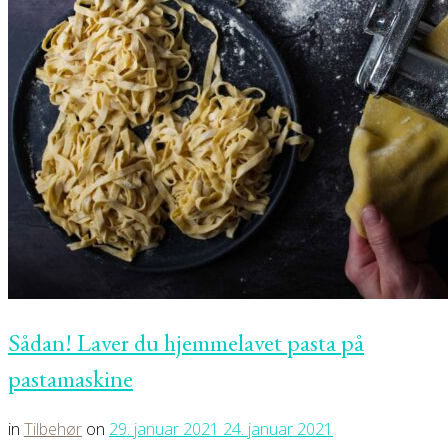
Sådan! Laver du hjemmelavet pasta på
pastamaskine
in
Tilbehør
on
29. januar 2021
24. januar 2021