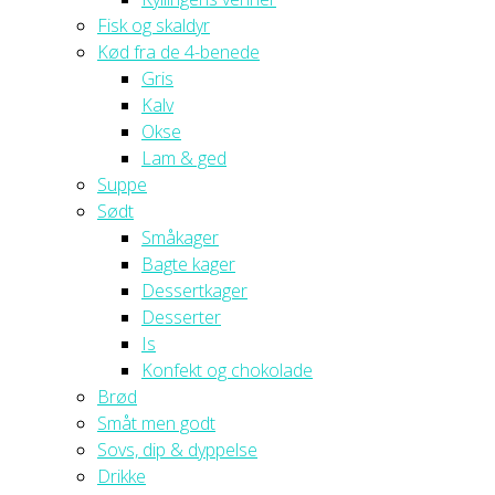
Fisk og skaldyr
Kød fra de 4-benede
Gris
Kalv
Okse
Lam & ged
Suppe
Sødt
Småkager
Bagte kager
Dessertkager
Desserter
Is
Konfekt og chokolade
Brød
Småt men godt
Sovs, dip & dyppelse
Drikke