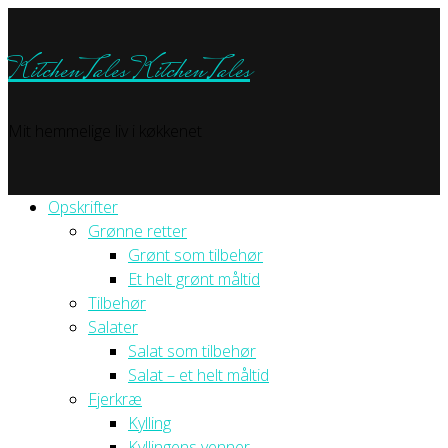
KitchenTales
KitchenTales
Mit hemmelige liv i køkkenet
Opskrifter
Grønne retter
Grønt som tilbehør
Et helt grønt måltid
Tilbehør
Salater
Salat som tilbehør
Salat – et helt måltid
Fjerkræ
Kylling
Kyllingens venner