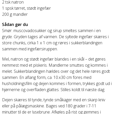
2 tsk natron
1 spsk tørret, stødt ingefær
200 g mandler
Sådan gør du
Smør. muscovadosukker og sirup smeltes sammen i en
gryde. Gryden tages af varmen. De syltede ingefær skæres i
store chunks, cirka 1 x 1 cm og røres i sukkerblandingen
sammen med ingefærsiruppen.
Mel, natron og stødt ingefær blandes i en skål – det gøres
nemmest med et piskeris. Mandlerne smuttes og kommes i
melet. Sukkerblandingen hældes over og det hele røres godt
sammen. En aflang form, ca. 10.x30 cm fores med
husholdningsfilm og dejen kommes i formen, trykkes godt ud i
hjørnerne og overfladen glattes. Stilles koldt til næste dag.
Dejen skæres til tynde, tynde småkager med en skarp kniv
eller på pålægsmaskine. Bages ved 180 grader i 7-11
minutter til de er lysebrune. Afkøles på rist og gemmes i