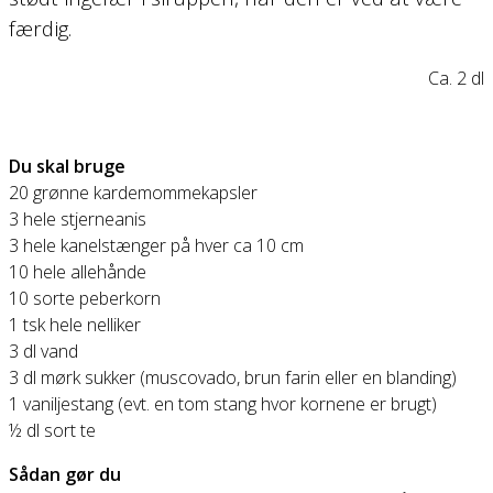
færdig.
Ca. 2 dl
Du skal bruge
20 grønne kardemommekapsler
3 hele stjerneanis
3 hele kanelstænger på hver ca 10 cm
10 hele allehånde
10 sorte peberkorn
1 tsk hele nelliker
3 dl vand
3 dl mørk sukker (muscovado, brun farin eller en blanding)
1 vaniljestang (evt. en tom stang hvor kornene er brugt)
½ dl sort te
Sådan gør du