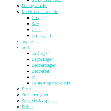
Fisk og skaldyr
Kød fra de 4-benede
Gris
Kalv
Okse
Lam & ged
Suppe
Sødt
Småkager
Bagte kager
Dessertkager
Desserter
Is
Konfekt og chokolade
Brød
Småt men godt
Sovs, dip & dyppelse
Drikke