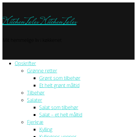
KitchenTales
KitchenTales
Mit hemmelige liv i køkkenet
Opskrifter
Grønne retter
Grønt som tilbehør
Et helt grønt måltid
Tilbehør
Salater
Salat som tilbehør
Salat – et helt måltid
Fjerkræ
Kylling
Kyllingens venner