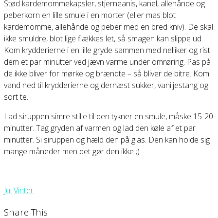
Stød kardemommekapsler, stjerneanis, kanel, allehånde og
peberkorn en lille smule i en morter (eller mas blot
kardemomme, allehånde og peber med en bred kniv). De skal
ikke smuldre, blot lige flækkes let, så smagen kan slippe ud.
Kom krydderierne i en lille gryde sammen med nelliker og rist
dem et par minutter ved jævn varme under omrøring. Pas på
de ikke bliver for mørke og brændte – så bliver de bitre. Kom
vand ned til krydderierne og dernæst sukker, vaniljestang og
sort te.
Lad siruppen simre stille til den tykner en smule, måske 15-20
minutter. Tag gryden af varmen og lad den køle af et par
minutter. Si siruppen og hæld den på glas. Den kan holde sig
mange måneder men det gør den ikke ;).
Jul
Vinter
Share This