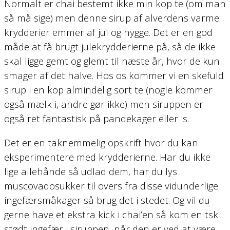
Normalt er chai bestemt ikke min kop te (om man
så må sige) men denne sirup af alverdens varme
krydderier emmer af jul og hygge. Det er en god
måde at få brugt julekrydderierne på, så de ikke
skal ligge gemt og glemt til næste år, hvor de kun
smager af det halve. Hos os kommer vi en skefuld
sirup i en kop almindelig sort te (nogle kommer
også mælk i, andre gør ikke) men siruppen er
også ret fantastisk på pandekager eller is.
Det er en taknemmelig opskrift hvor du kan
eksperimentere med krydderierne. Har du ikke
lige allehånde så udlad dem, har du lys
muscovadosukker til overs fra disse vidunderlige
ingefærsmåkager så brug det i stedet. Og vil du
gerne have et ekstra kick i chai’en så kom en tsk
stødt ingefær i siruppen, når den er ved at være