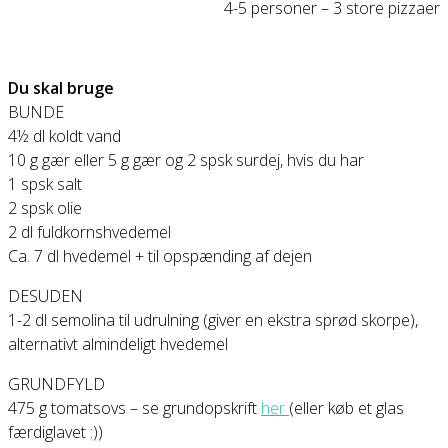
4-5 personer – 3 store pizzaer
Du skal bruge
BUNDE
4½ dl koldt vand
10 g gær eller 5 g gær og 2 spsk surdej, hvis du har
1 spsk salt
2 spsk olie
2 dl fuldkornshvedemel
Ca. 7 dl hvedemel + til opspænding af dejen
DESUDEN
1-2 dl semolina til udrulning (giver en ekstra sprød skorpe),
alternativt almindeligt hvedemel
GRUNDFYLD
475 g tomatsovs – se grundopskrift
her
(eller køb et glas
færdiglavet :))