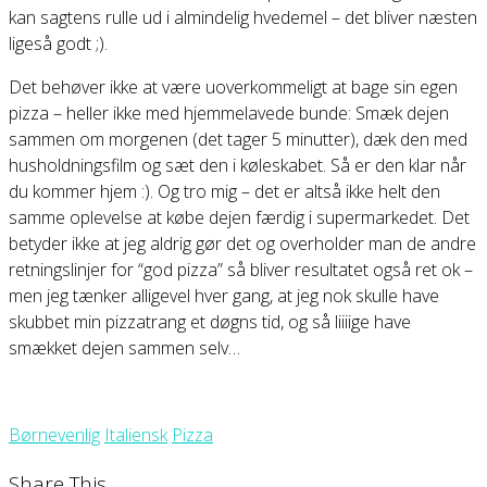
kan sagtens rulle ud i almindelig hvedemel – det bliver næsten
ligeså godt ;).
Det behøver ikke at være uoverkommeligt at bage sin egen
pizza – heller ikke med hjemmelavede bunde: Smæk dejen
sammen om morgenen (det tager 5 minutter), dæk den med
husholdningsfilm og sæt den i køleskabet. Så er den klar når
du kommer hjem :). Og tro mig – det er altså ikke helt den
samme oplevelse at købe dejen færdig i supermarkedet. Det
betyder ikke at jeg aldrig gør det og overholder man de andre
retningslinjer for “god pizza” så bliver resultatet også ret ok –
men jeg tænker alligevel hver gang, at jeg nok skulle have
skubbet min pizzatrang et døgns tid, og så liiiige have
smækket dejen sammen selv…
Børnevenlig
Italiensk
Pizza
Share This