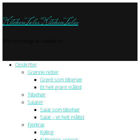
KitchenTales
KitchenTales
Mit hemmelige liv i køkkenet
Opskrifter
Grønne retter
Grønt som tilbehør
Et helt grønt måltid
Tilbehør
Salater
Salat som tilbehør
Salat – et helt måltid
Fjerkræ
Kylling
Kyllingens venner