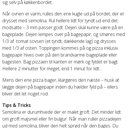
sig selv på køkkenbordet.
Når ovnen er varm, rulles den ene kugle ud på bordet, der er
drysset med semolina. Rul hellere lidt for tyndt ud end det
modsatte – 3 mm passer godt. Dejen skal kunne være på en
bageplade. Dejen lempes over på bagepapir, og smøres med
1/3 af tomat sovsen (et tyndt, dækkende lag) og drysses
med 1/3 af osten. Toppingen kommes på og pizza inklusiv
bagepapir hives over på den brandvarme bageplade eller
bagesten. Bag pizzaen til kanten er mørk og fyldet er bagt.
Hellere 2 minutter for meget, end 1 minut for lidt…
Mens den ene pizza bager, klargøres den næste – husk at
lægge dejen på bagepapir inden du hælder fyld på – ellers
bliver det let noget rod.
Tips & Tricks
Semolina er durumhvede der er malet groft. Det minder lidt
om groft majsmel eller fin bulgur. Når man ruller pizzadejen
ud med semolina, bliver den helt sprød når den bages. Du