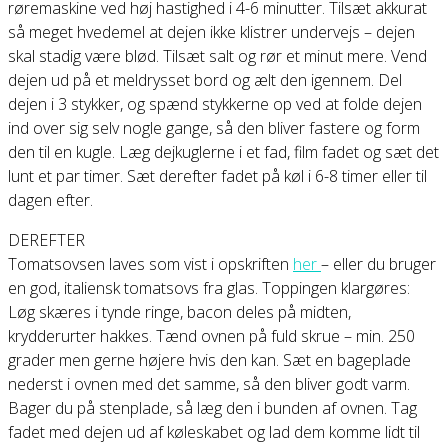
røremaskine ved høj hastighed i 4-6 minutter. Tilsæt akkurat
så meget hvedemel at dejen ikke klistrer undervejs – dejen
skal stadig være blød. Tilsæt salt og rør et minut mere. Vend
dejen ud på et meldrysset bord og ælt den igennem. Del
dejen i 3 stykker, og spænd stykkerne op ved at folde dejen
ind over sig selv nogle gange, så den bliver fastere og form
den til en kugle. Læg dejkuglerne i et fad, film fadet og sæt det
lunt et par timer. Sæt derefter fadet på køl i 6-8 timer eller til
dagen efter.
DEREFTER
Tomatsovsen laves som vist i opskriften
her
– eller du bruger
en god, italiensk tomatsovs fra glas. Toppingen klargøres:
Løg skæres i tynde ringe, bacon deles på midten,
krydderurter hakkes. Tænd ovnen på fuld skrue – min. 250
grader men gerne højere hvis den kan. Sæt en bageplade
nederst i ovnen med det samme, så den bliver godt varm.
Bager du på stenplade, så læg den i bunden af ovnen. Tag
fadet med dejen ud af køleskabet og lad dem komme lidt til