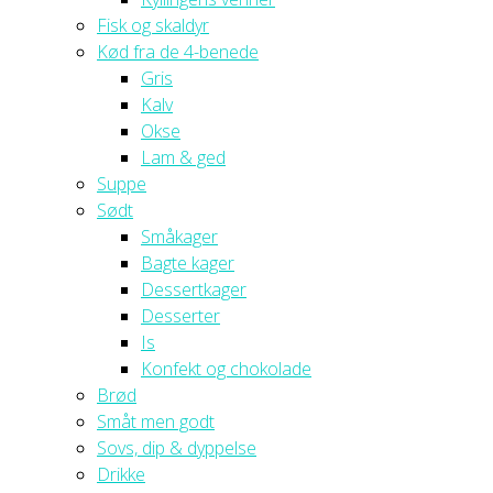
Fisk og skaldyr
Kød fra de 4-benede
Gris
Kalv
Okse
Lam & ged
Suppe
Sødt
Småkager
Bagte kager
Dessertkager
Desserter
Is
Konfekt og chokolade
Brød
Småt men godt
Sovs, dip & dyppelse
Drikke