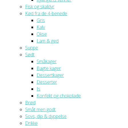
Fisk og skaldyr
Kød fra de 4-benede
Gris
Kalv
Okse
Lam & ged
Suppe
Sødt
Småkager
Bagte kager
Dessertkager
Desserter
Is
Konfekt og chokolade
Brød
Småt men godt
Sovs, dip & dyppelse
Drikke