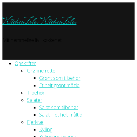
KitchenTales
KitchenTales
Mit hemmelige liv i køkkenet
Opskrifter
Grønne retter
Grønt som tilbehør
Et helt grønt måltid
Tilbehør
Salater
Salat som tilbehør
Salat – et helt måltid
Fjerkræ
Kylling
Kyllingens venner