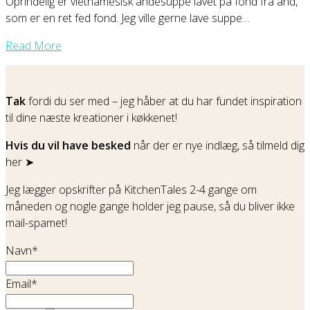
Oprindelig er vietnamesisk andesuppe lavet på fond fra and,
som er en ret fed fond. Jeg ville gerne lave suppe…
Read More
Tak
fordi du ser med – jeg håber at du har fundet inspiration
til dine næste kreationer i køkkenet!
Hvis du vil have besked
når der er nye indlæg, så tilmeld dig
her ➤
Jeg lægger opskrifter på KitchenTales 2-4 gange om
måneden og nogle gange holder jeg pause, så du bliver ikke
mail-spamet!
Navn*
Email*