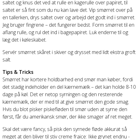
saltet og knus det ved at rulle en kagerulle over papiret, til
saltet er så fint som du nu kan lave det. Vip smørret over på
en tallerken, drys saltet over og arbejd det godt ind i smørret.
Jeg bruger fingrene – det fungerer bedst. Form smørret til en
aflang rulle, og rul det ind i bagepapiret. Luk enderne til og
læg det i køleskabet.
Servér smørret skåret i skiver og drysset med lidt ekstra groft
salt.
Tips & Tricks
Smørret har kortere holdbarhed end smør man køber, fordi
det stadig indeholder en del kærnemælk – det kan holde 8-10
dage på køl. Det er netop syrningen og den resterende
kærnemælk, der er med til at give smørret den gode smag.
Hvis du blot pisker piskefløden til smør uden at syrne den
først, får du amerikansk smør, der ikke smager af ret meget.
Skal det være fancy, så pisk den syrnede fløde akkurat så
meget at den bliver til stiv creme fraice: Ikke grynet endnu -