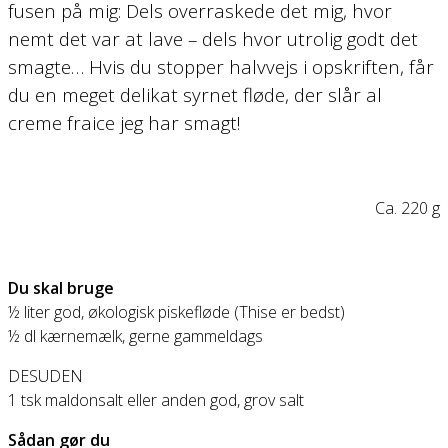
fusen på mig: Dels overraskede det mig, hvor
nemt det var at lave – dels hvor utrolig godt det
smagte… Hvis du stopper halvvejs i opskriften, får
du en meget delikat syrnet fløde, der slår al
creme fraice jeg har smagt!
Ca. 220 g
Du skal bruge
½ liter god, økologisk piskefløde (Thise er bedst)
½ dl kærnemælk, gerne gammeldags
DESUDEN
1 tsk maldonsalt eller anden god, grov salt
Sådan gør du