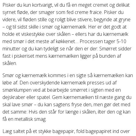
Pisker du kun kortvarigt, vil du få en meget cremet og delikat
syrnet fløde, der smager som fed creme fraice. Pisker du
videre, vil fløden stille og roligt blive stivere, begynde at gryne
– og til sidst skille i smør og kærnemælk. Her er det godt at
holde et viskestykke over skålen – ellers har du kærnemælk
med smør i det meste af køkkenet… Processen tager 5-10
minutter og du kan tydeligt se når den er der: Smørret sidder
fast i piskeriset mens kærnemælken ligger på bunden af
skålen.
Smør og kærnemælk kommes i en sigte så kærnemælken kan
løbe af. Den overskydende kærnemælk presses ud af
smørklumpen ved at bearbejde smørret i sigten med en
dejskraber eller spatel. Gem kærnemælken til næste gang du
skal lave smør – du kan sagtens fryse den, men gør det med
det samme: Hvis den står for længe i skålen, ilter den og kan
få en metallisk smag.
Læg saltet på et stykke bagepapir, fold bagepapiret ind over