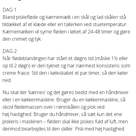
DAG 1
Bland piskefløde og kærnemælk i en skål og lad skålen stå
tildækket af et klæde eller en tallerken ved stuetemperatur.
Kærnemælken vil syrne fløden i løbet af 24-48 timer og gøre
den cremet og tyk.
DAG 2
Når flødeblandingen har stået et døgns tid (måske 1½ eller
op til 2 døgn) er den tyknet og har nærmest konsistens som
creme fraice. Stil den i køleskabet et par timer, så den køler
ned.
Nu skal der ‘kærnes’ og det gøres bedst med en håndmixer
eller i en køkkenmaskine: Bruger du en køkkenmaskine, så
skovl flødemassen over i røreskålen og pisk ved
høj hastighed. Bruger du håndmixer, så sæt kun det ene
piskeris i maskinen – fløden skal ikke piskes fuld af luft, men
derimod bearbejdes til den skiller. Pisk med høj hastighed.