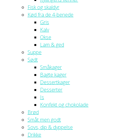
Fisk og skaldyr
Kød fra de 4-benede
Gris
Kalv
Okse
Lam & ged
Suppe
Sødt
Småkager
Bagte kager
Dessertkager
Desserter
Is
Konfekt og chokolade
Brød
Småt men godt
Sovs, dip & dyppelse
Drikke