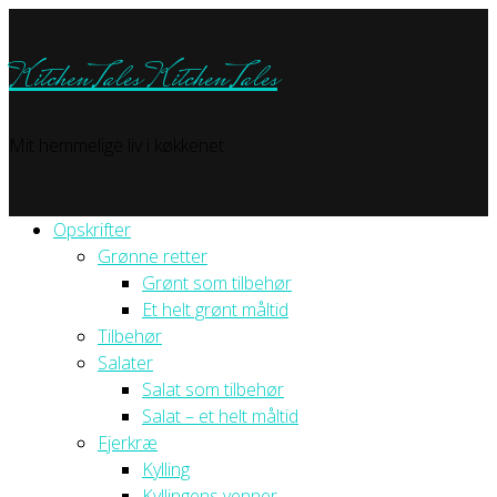
KitchenTales
KitchenTales
Mit hemmelige liv i køkkenet
Opskrifter
Grønne retter
Grønt som tilbehør
Et helt grønt måltid
Tilbehør
Salater
Salat som tilbehør
Salat – et helt måltid
Fjerkræ
Kylling
Kyllingens venner