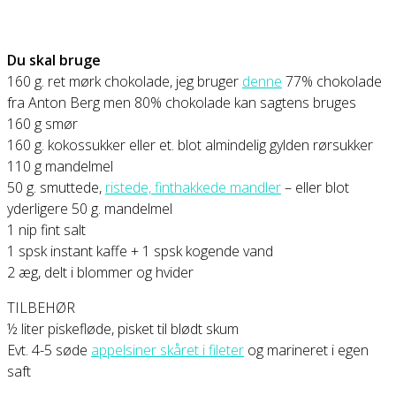
Du skal bruge
160 g. ret mørk chokolade, jeg bruger
denne
77% chokolade
fra Anton Berg men 80% chokolade kan sagtens bruges
160 g smør
160 g. kokossukker eller et. blot almindelig gylden rørsukker
110 g mandelmel
50 g. smuttede,
ristede, finthakkede mandler
– eller blot
yderligere 50 g. mandelmel
1 nip fint salt
1 spsk instant kaffe + 1 spsk kogende vand
2 æg, delt i blommer og hvider
TILBEHØR
½ liter piskefløde, pisket til blødt skum
Evt. 4-5 søde
appelsiner skåret i fileter
og marineret i egen
saft