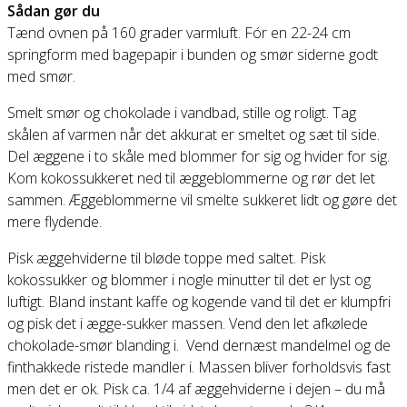
Sådan gør du
Tænd ovnen på 160 grader varmluft. Fór en 22-24 cm
springform med bagepapir i bunden og smør siderne godt
med smør.
Smelt smør og chokolade i vandbad, stille og roligt. Tag
skålen af varmen når det akkurat er smeltet og sæt til side.
Del æggene i to skåle med blommer for sig og hvider for sig.
Kom kokossukkeret ned til æggeblommerne og rør det let
sammen. Æggeblommerne vil smelte sukkeret lidt og gøre det
mere flydende.
Pisk æggehviderne til bløde toppe med saltet. Pisk
kokossukker og blommer i nogle minutter til det er lyst og
luftigt. Bland instant kaffe og kogende vand til det er klumpfri
og pisk det i ægge-sukker massen. Vend den let afkølede
chokolade-smør blanding i. Vend dernæst mandelmel og de
finthakkede ristede mandler i. Massen bliver forholdsvis fast
men det er ok. Pisk ca. 1/4 af æggehviderne i dejen – du må