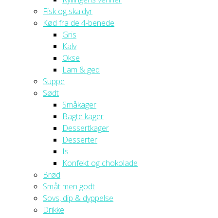
Fisk og skaldyr
Kød fra de 4-benede
Gris
Kalv
Okse
Lam & ged
Suppe
Sødt
Småkager
Bagte kager
Dessertkager
Desserter
Is
Konfekt og chokolade
Brød
Småt men godt
Sovs, dip & dyppelse
Drikke