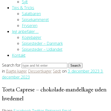
Sylt
Tips & Tricks
Salatbaren
Spisekammeret
Fryseren
Jeg anbefaler …
Kogebøger
Spisesteder – Danmark
Spisesteder – Udlandet
Kontakt
Search for
in
Bagte kager
Dessertkager
Sødt
on
3. december 2023
3.
december 2023
Torta Caprese – chokolade-mandelkage uden
hvedemel
Share
Facebook
Twitter
Pinterest
Email