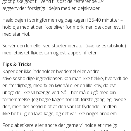
godt piske godt til. Vend til sidst de resterende 3/4
æggehvider forsigtigt i dejen med en dejskraber.
Hæld dejen i springformen og bag kagen i 35-40 minutter –
hold øje med at den ikke bliver for mørk men dæk den evt. til
med stanniol.
Servér den lun eller ved stuetemperatur (ikke køleskabskold)
med letpisket flødeskum og evt. appelsinfileter.
Tips & Tricks
Kager der ikke indeholder hvedemel eller andre
stivelsesholdige ingredienser, kan man ikke tjekke, hvorvidt de
er færdigbagt, med fx en kødnål eller en lille kniv, da evt.
ubagt dej ikke vil hænge ved. Så – her må du gå med din
fornemmelse. Jeg bagte kagen for lidt, første gang jeg lavede
den, men det betød blot at den var lidt flydende i midten –
ikke helt ulig en lava-kage, og det var ikke noget problem.
For diabetikere eller andre der gerne vil holde et rimeligt