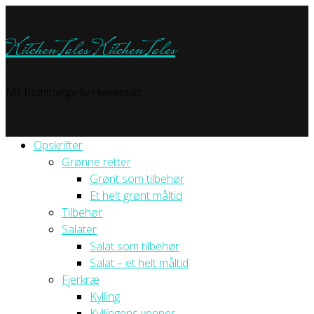
KitchenTales
KitchenTales
Mit hemmelige liv i køkkenet
Opskrifter
Grønne retter
Grønt som tilbehør
Et helt grønt måltid
Tilbehør
Salater
Salat som tilbehør
Salat – et helt måltid
Fjerkræ
Kylling
Kyllingens venner