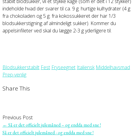
stabilt blodsukker, vil et stykke kage (som er delt i 12 stykker)
indeholde hvad der svarer til ca. 9 g. hurtige kulhydrater (4 g
fra chokoladen og 5 g. fra kokossukkeret der har 1/3
blodsukkerstigning af almindeligt sukker). Kommer du
appelsinfileter ved skal du lægge 2-3 g yderligere til.
Blodsukkerstabilt
Fest
Fryseegnet
Italiensk
Middelhavsmad
Prep-venlig
Share This
Previous Post
←
Så er det officielt julemåned – og endda med sne !
Så er det officielt julemåned - og endda med sne !