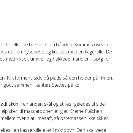
nt – eller de hakkes blot i hånden. Kommes over i en
ommes de i en frysepose og knuses med en kagerulle. De
des med kiksekrummer og hakkede mandler – sørg for
n. Klik formens side på plads så den holder på filmen.
r godt sammen i kanten. Sættes på køl.
ødt skum i en anden skål og stilles ligeledes til side.
 elpisker, til mascarponen er glat. Creme fraichen
t mellem hver sjat limesaft, så ostemassen ikke skiller.
tes i en kasserolle eller i mikroovn. Den skal være