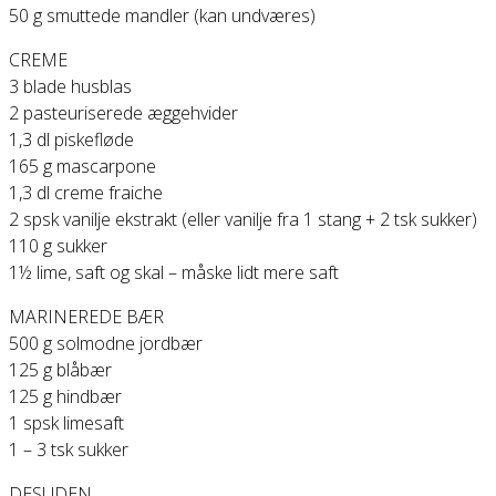
50 g smuttede mandler (kan undværes)
CREME
3 blade husblas
2 pasteuriserede æggehvider
1,3 dl piskefløde
165 g mascarpone
1,3 dl creme fraiche
2 spsk vanilje ekstrakt (eller vanilje fra 1 stang + 2 tsk sukker)
110 g sukker
1½ lime, saft og skal – måske lidt mere saft
MARINEREDE BÆR
500 g solmodne jordbær
125 g blåbær
125 g hindbær
1 spsk limesaft
1 – 3 tsk sukker
DESUDEN