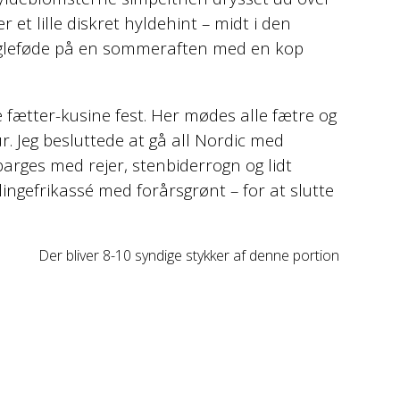
t lille diskret hyldehint – midt i den
engleføde på en sommeraften med en kop
 fætter-kusine fest. Her mødes alle fætre og
r. Jeg besluttede at gå all Nordic med
parges med rejer, stenbiderrogn og lidt
ingefrikassé med forårsgrønt – for at slutte
Der bliver 8-10 syndige stykker af denne portion