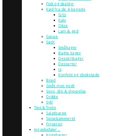
Fisk og skaldyr
Kød fra de 4-benede
Gris
Kalv
Okse
Lam & ged
Suppe
Sødt
Småkager
Bagte kager
Dessertkager
Desserter
Is
Konfekt og chokolade
Brød
Småt men godt
Sovs, dip & dyppelse
Drikke
Sylt
Tips & Tricks
Salatbaren
Spisekammeret
Fryseren
Jeg anbefaler …
Kogebøger