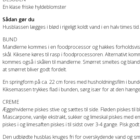
En klase friske hyldeblomster
Sådan gør du
Husblassen lægges i blød i rigeligt koldt vand i en halv times tid.
BUND
Mandlerne kommes i en foodprocessor og hakkes forholdsvis fi
skål. Kiksene køres til rasp i foodprocessoren. Alternativt k
kommes også i skålen til mandlerne. Smørret smeltes og blan
at smørret bliver godt fordelt.
En springform på ca. 22 cm fores med husholdningsfilm i bunde
Kiksemassen trykkes flad i bunden, sørg især for at den hænge
CREME
Æggehviderne piskes stive og sættes til side. Fløden piskes til bl
Mascarpone, vanilje ekstrakt, sukker og limeskal piskes med en
piskes i og limesaften piskes i til sidst over 3-4 gange. Pisk god
Den udblødte husblas knuges fri for overskydende vand og smel