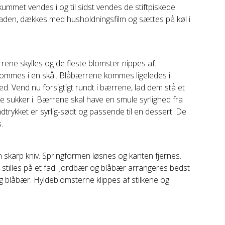
met vendes i og til sidst vendes de stiftpiskede
laden, dækkes med husholdningsfilm og sættes på køl i
ene skylles og de fleste blomster nippes af.
ommes i en skål. Blåbærrene kommes ligeledes i.
. Vend nu forsigtigt rundt i bærrene, lad dem stå et
 sukker i. Bærrene skal have en smule syrlighed fra
trykket er syrlig-sødt og passende til en dessert. De
.
 skarp kniv. Springformen løsnes og kanten fjernes.
 stilles på et fad. Jordbær og blåbær arrangeres bedst
blåbær. Hyldeblomsterne klippes af stilkene og