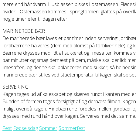
mere end håndvarm. Husblassen piskes i ostemassen. Flødeskum
hvider i. Ostemassen kommes i springformen, glattes på overf
nogle timer eller til dagen efter.
MARINEREDE BÆR
De marinerede bær laves et par timer inden servering: Jordbærr
Jordbærrene halveres (dem med blomst på forbliver hele) og k
Bærrene drysses med lidt af sukkeret og limesaften kommes ved
par minutter og smag dernæst på dem, måske skal der lidt mere
limesaften, og denne skal balanceres med sukker, så helhedsind
marinerede bær stilles ved stuetemperatur til kagen skal spises
SERVERING
Kagen tages ud af køleskabet og skæres rundt i kanten med en
Bunden af formen tages forsigtigt af og dernæst filmen. Kagen
muligt ovenpå kagen. Hindbærrene fordeles mellem jordbær og 
drysses med rund hånd over kagen. Serveres med det samme.
Fest
Fødselsdag
Sommer
Sommerfest