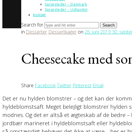
Spisesteder – Danmark
Spisesteder – Udlandet
Kontakt
Search for
in
Desserter
Dessertkager
on
26. juni 2019
30. sept
Cheesecake med so
Share
Facebook
Twitter
Pinterest
Email
Det er nu hylden blomstrer – og det kan der komm
hyldeblomstsaft. Meget belejligt blomstrer hylden 
modnes. Og det er altså et ægteskab af de bedre –
jordbær marineret i hyldeblomstsaft eller hyldeblo
så omstændigt behøver det ikke at være – her er 