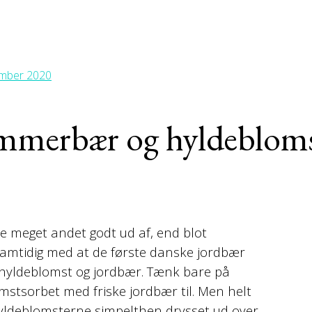
ember 2020
mmerbær og hyldeblom
e meget andet godt ud af, end blot
samtidig med at de første danske jordbær
 hyldeblomst og jordbær. Tænk bare på
mstsorbet med friske jordbær til. Men helt
hyldeblomsterne simpelthen drysset ud over