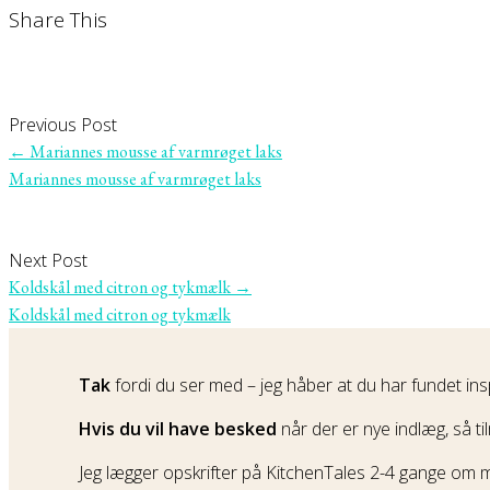
Share This
Previous Post
←
Mariannes mousse af varmrøget laks
Mariannes mousse af varmrøget laks
Next Post
Koldskål med citron og tykmælk
→
Koldskål med citron og tykmælk
Tak
fordi du ser med – jeg håber at du har fundet insp
Hvis du vil have besked
når der er nye indlæg, så ti
Jeg lægger opskrifter på KitchenTales 2-4 gange om m