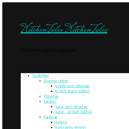
KitchenTales
KitchenTales
Mit hemmelige liv i køkkenet
Opskrifter
Grønne retter
Grønt som tilbehør
Et helt grønt måltid
Tilbehør
Salater
Salat som tilbehør
Salat – et helt måltid
Fjerkræ
Kylling
Kyllingens venner