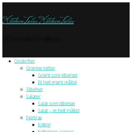
KitchenTales
KitchenTales
Mit hemmelige liv i køkkenet
Opskrifter
Grønne retter
Grønt som tilbehør
Et helt grønt måltid
Tilbehør
Salater
Salat som tilbehør
Salat – et helt måltid
Fjerkræ
Kylling
Kyllingens venner