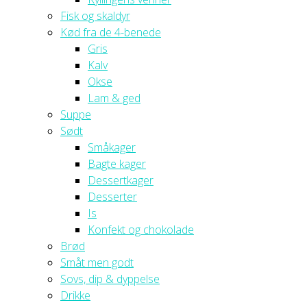
Fisk og skaldyr
Kød fra de 4-benede
Gris
Kalv
Okse
Lam & ged
Suppe
Sødt
Småkager
Bagte kager
Dessertkager
Desserter
Is
Konfekt og chokolade
Brød
Småt men godt
Sovs, dip & dyppelse
Drikke